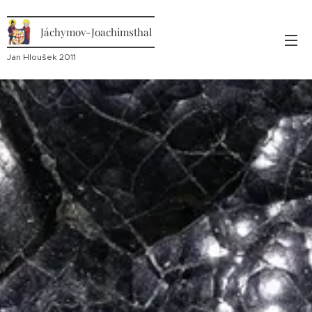
Jáchymov-Joachimsthal
Jan Hloušek 2011