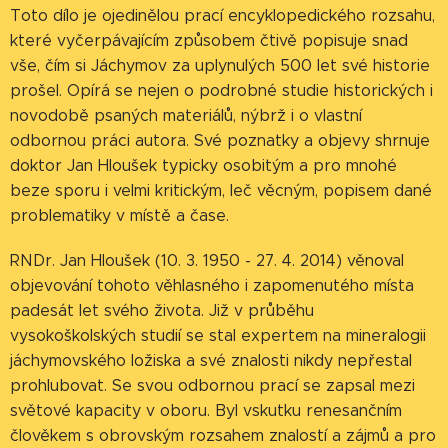
Toto dílo je ojedinělou prací encyklopedického rozsahu,
které vyčerpávajícím způsobem čtivě popisuje snad
vše, čím si Jáchymov za uplynulých 500 let své historie
prošel. Opírá se nejen o podrobné studie historických i
novodobě psaných materiálů, nýbrž i o vlastní
odbornou práci autora. Své poznatky a objevy shrnuje
doktor Jan Hloušek typicky osobitým a pro mnohé
beze sporu i velmi kritickým, leč věcným, popisem dané
problematiky v místě a čase.
RNDr. Jan Hloušek (10. 3. 1950 - 27. 4. 2014) věnoval
objevování tohoto věhlasného i zapomenutého místa
padesát let svého života. Již v průběhu
vysokoškolských studií se stal expertem na mineralogii
jáchymovského ložiska a své znalosti nikdy nepřestal
prohlubovat. Se svou odbornou prací se zapsal mezi
světové kapacity v oboru. Byl vskutku renesančním
člověkem s obrovským rozsahem znalostí a zájmů a pro