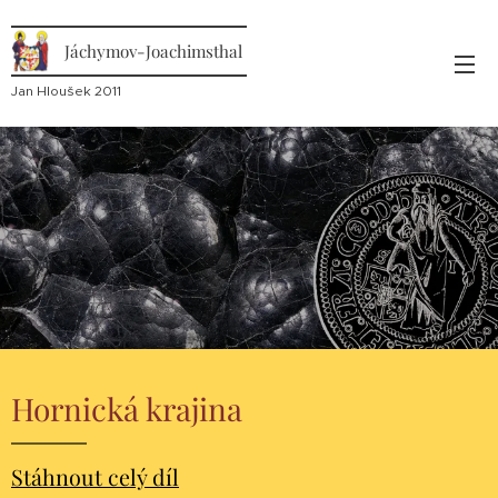
Jáchymov-Joachimsthal
Jan Hloušek 2011
Hornická krajina
Stáhnout
celý díl