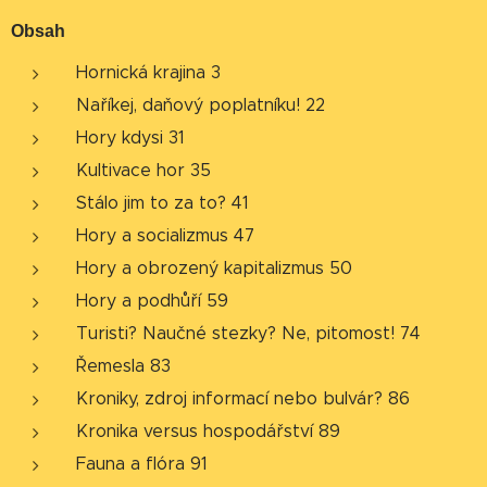
Obsah
Hornická krajina 3
Naříkej
, daňový poplatníku! 22
Hory
kdysi
31
Kultivace
hor 35
Stálo
jim to za to? 41
Hory
a socializmus 47
Hory
a obrozený kapitalizmus 50
Hory
a podhůří 59
Turisti
? Naučné stezky? Ne, pitomost! 74
Řemesla
83
Kroniky
,
zdroj
informací nebo bulvár? 86
Kronika
versus
hospodářství
89
Fauna
a flóra 91